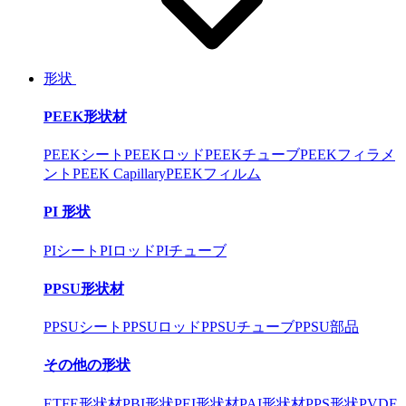
形状
PEEK形状材
PEEKシート
PEEKロッド
PEEKチューブ
PEEKフィラメ
ント
PEEK Capillary
PEEKフィルム
PI 形状
PIシート
PIロッド
PIチューブ
PPSU形状材
PPSUシート
PPSUロッド
PPSUチューブ
PPSU部品
その他の形状
ETFE形状材
PBI形状
PEI形状材
PAI形状材
PPS形状
PVDF