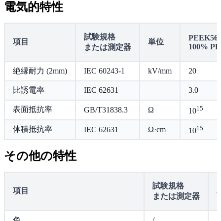
電気的特性
試験規格
PEEK56
項目
単位
100% P
または測定器
絶縁耐力 (2mm)
IEC 60243-1
kV/mm
20
比誘電率
IEC 62631
–
3.0
15
表面抵抗率
GB/T31838.3
Ω
10
15
体積抵抗率
IEC 62631
Ω·cm
10
その他の特性
試験規格
項目
または測定器
色
/
/