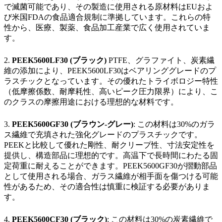
で滅菌可能であり、その製造に使用される原材料はEUおよ
び米国FDAの食品適合規制に準拠しています。これらの特
性から、医療、製薬、食品加工産業で広く使用されていま
す。
2.
PEEK5600LF30 (ブラック)
PTFE、グラファイト、炭素繊
維の添加により、PEEK5600LF30はベアリンググレードのプ
ラスチックとなっています。その優れたトライボロジー特性
（低摩擦係数、耐摩耗性、高いピーク圧力限界）により、こ
のクラスの摩擦用途における理想的な材料です。
3.
PEEK5600GF30 (ブラウン-グレー)
: この材料は30%のガラ
ス繊維で充填された強化グレードのプラスチックです。
PEEKと比較して優れた剛性、耐クリープ性、寸法安定性を
提供し、構造部品に理想的です。高温下で長時間にわたる固
定荷重に耐えることができます。PEEK5600GF30が摺動部品
として使用される場合、ガラス繊維が相手面を傷つける可能
性があるため、その適合性は慎重に検証する必要がありま
す。
4.
PEEK5600CF30 (ブラック)
: この材料は30%の炭素繊維で