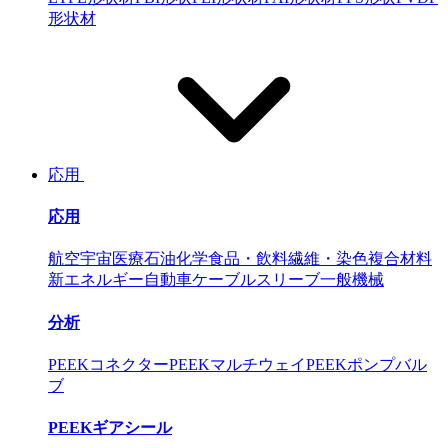
形状材
応用
応用
航空宇宙
医療
石油化学
食品・飲料
繊維・染色
複合材料
新エネルギー自動車
ケーブルスリーブ
一般機械
分析
PEEKコネクター
PEEKマルチウェイ
PEEKポンプバル
ブ
PEEKギアシール