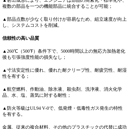
▲射出成形により、エンジニアは部品の簡素化・標準化や、
複数の部品を一つの機能部品に統合することが可能；
▲部品点数が少なく取り付けが容易なため、組立速度が向上
し、システムコストを削減。
信頼性の高い品質
▲260℃（500℉）条件下で、5000時間以上の無応力加熱老化
後も引張強度性能の損失なし；
▲寸法安定性に優れ、優れた耐クリープ性、耐疲労性、耐湿
性を有する；
▲航空燃料、作動油、除氷液、殺虫剤、洗浄液、消火化学
品、水、塩、蒸気に対する耐性；
▲防火等級はUL94 V-0で、低発煙・低毒性ガス発生の特性
を有する。
金属、従来の複合材料、その他のプラスチックの代替に成功