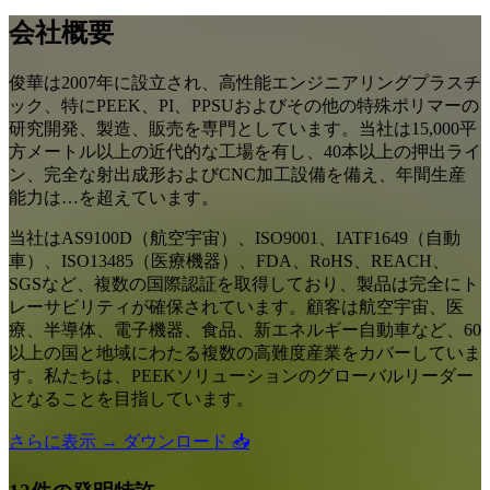
会社概要
俊華は2007年に設立され、高性能エンジニアリングプラスチ
ック、特にPEEK、PI、PPSUおよびその他の特殊ポリマーの
研究開発、製造、販売を専門としています。当社は15,000平
方メートル以上の近代的な工場を有し、40本以上の押出ライ
ン、完全な射出成形およびCNC加工設備を備え、年間生産
能力は…を超えています。
当社はAS9100D（航空宇宙）、ISO9001、IATF1649（自動
車）、ISO13485（医療機器）、FDA、RoHS、REACH、
SGSなど、複数の国際認証を取得しており、製品は完全にト
レーサビリティが確保されています。顧客は航空宇宙、医
療、半導体、電子機器、食品、新エネルギー自動車など、60
以上の国と地域にわたる複数の高難度産業をカバーしていま
す。私たちは、PEEKソリューションのグローバルリーダー
となることを目指しています。
さらに表示 →
ダウンロード 📥