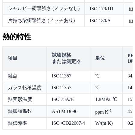
シャルピー衝撃強さ (ノッチなし)
ISO 179/1U
kJ
片持ち梁衝撃強さ (ノッチあり)
ISO 180/A
kJ
熱的特性
試験規格
PE
項目
単位
10
または測定器
融点
ISO11357
℃
343
ガラス転移温度
ISO11357
℃
143
熱変形温度
ISO 75A/B
1.8MPa. ℃
152
-1
熱膨張係数
ASTM D696
45
ppm K
熱伝導率
ISO /CD22007-4
W/(m·K)
0.2