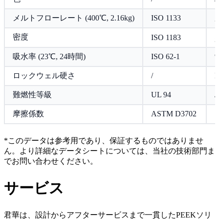
メルトフローレート (400℃, 2.16kg)
ISO 1133
g
密度
ISO 1183
g
吸水率 (23℃, 24時間)
ISO 62-1
ロックウェル硬さ
/
難燃性等級
UL 94
/
摩擦係数
ASTM D3702
1
*このデータは参考用であり、保証するものではありませ
ん。より詳細なデータシートについては、当社の技術部門ま
でお問い合わせください。
サービス
君華は、設計からアフターサービスまで一貫したPEEKソリ