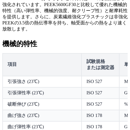
強化されています。PEEK5600GF30と比較して優れた機械的
特性（高い弾性率、機械的強度、耐クリープ性）と耐摩耗性
を提供します。さらに、炭素繊維強化プラスチックは非強化
PEEKの3.5倍の熱伝導率を持ち、軸受面からの熱をより速く
放散します。
機械的特性
試験規格
項目
単
または測定器
引張強さ (23℃)
ISO 527
MP
引張弾性率 (23℃)
ISO 527
GP
破断伸び (23℃)
ISO 527
%
曲げ強さ (23℃)
ISO 178
MP
曲げ弾性率 (23℃)
ISO 178
GP