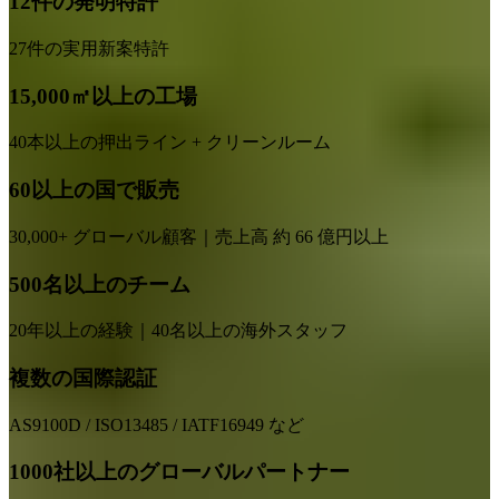
12件の発明特許
27件の実用新案特許
15,000㎡以上の工場
40本以上の押出ライン + クリーンルーム
60以上の国で販売
30,000+ グローバル顧客｜売上高 約 66 億円以上
500名以上のチーム
20年以上の経験｜40名以上の海外スタッフ
複数の国際認証
AS9100D / ISO13485 / IATF16949 など
1000社以上のグローバルパートナー