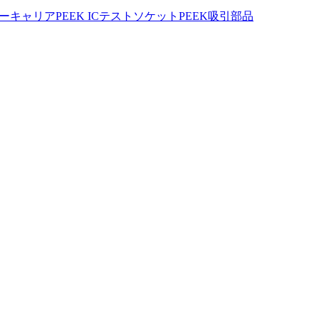
ハーキャリア
PEEK ICテストソケット
PEEK吸引部品