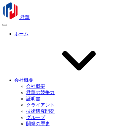
君華
ホーム
会社概要
会社概要
君華の競争力
証明書
クライアント
技術研究開発
グループ
開発の歴史