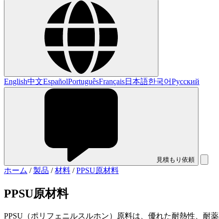
English
中文
Español
Português
Français
日本語
한국어
Русский
見積もり依頼
ホーム
/
製品
/
材料
/
PPSU原材料
PPSU原材料
PPSU（ポリフェニルスルホン）原料は、優れた耐熱性、耐