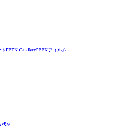
ント
PEEK Capillary
PEEKフィルム
形状材