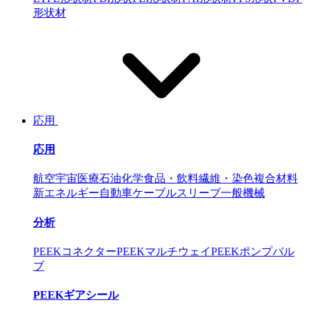
形状材
応用
応用
航空宇宙
医療
石油化学
食品・飲料
繊維・染色
複合材料
新エネルギー自動車
ケーブルスリーブ
一般機械
分析
PEEKコネクター
PEEKマルチウェイ
PEEKポンプバル
ブ
PEEKギアシール