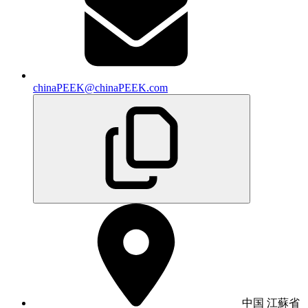
chinaPEEK@chinaPEEK.com
中国 江蘇省