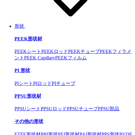
形状
PEEK形状材
PEEKシート
PEEKロッド
PEEKチューブ
PEEKフィラメ
ント
PEEK Capillary
PEEKフィルム
PI 形状
PIシート
PIロッド
PIチューブ
PPSU形状材
PPSUシート
PPSUロッド
PPSUチューブ
PPSU部品
その他の形状
ETFE形状材
PBI形状
PEI形状材
PAI形状材
PPS形状
PVDF