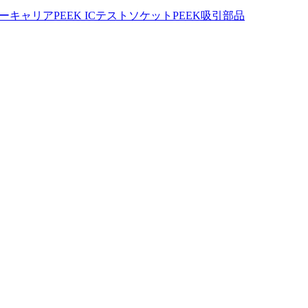
ハーキャリア
PEEK ICテストソケット
PEEK吸引部品