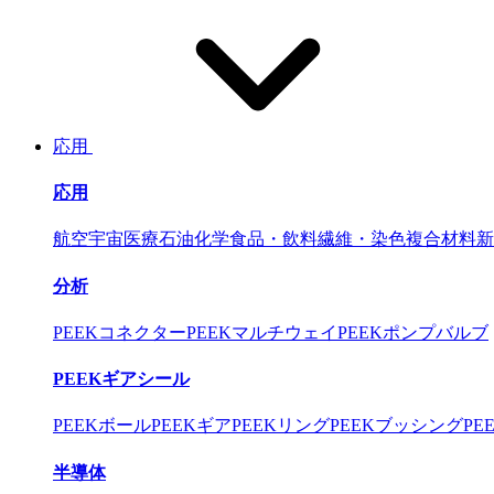
応用
応用
航空宇宙
医療
石油化学
食品・飲料
繊維・染色
複合材料
新
分析
PEEKコネクター
PEEKマルチウェイ
PEEKポンプバルブ
PEEKギアシール
PEEKボール
PEEKギア
PEEKリング
PEEKブッシング
PE
半導体