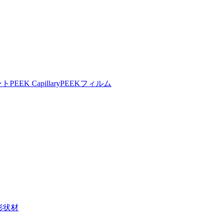
ント
PEEK Capillary
PEEKフィルム
形状材