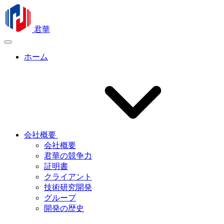
君華
ホーム
会社概要
会社概要
君華の競争力
証明書
クライアント
技術研究開発
グループ
開発の歴史