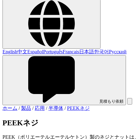
English
中文
Español
Português
Français
日本語
한국어
Русский
見積もり依頼
ホーム
/
製品
/
応用
/
半導体
/
PEEKネジ
PEEKネジ
PEEK（ポリエーテルエーテルケトン）製のネジとナット