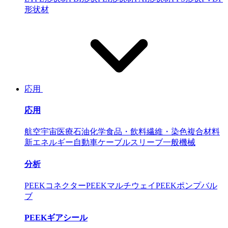
形状材
応用
応用
航空宇宙
医療
石油化学
食品・飲料
繊維・染色
複合材料
新エネルギー自動車
ケーブルスリーブ
一般機械
分析
PEEKコネクター
PEEKマルチウェイ
PEEKポンプバル
ブ
PEEKギアシール