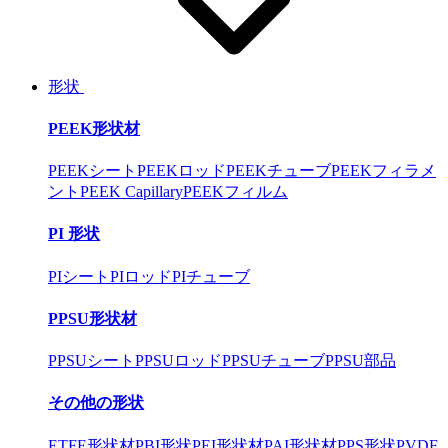
形状
PEEK形状材
PEEKシート
PEEKロッド
PEEKチューブ
PEEKフィラメ
ント
PEEK Capillary
PEEKフィルム
PI 形状
PIシート
PIロッド
PIチューブ
PPSU形状材
PPSUシート
PPSUロッド
PPSUチューブ
PPSU部品
その他の形状
ETFE形状材
PBI形状
PEI形状材
PAI形状材
PPS形状
PVDF