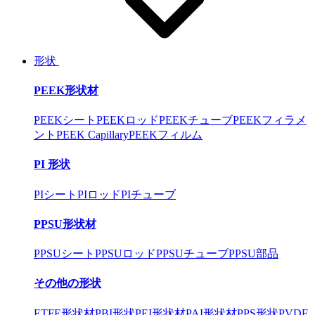
形状
PEEK形状材
PEEKシート
PEEKロッド
PEEKチューブ
PEEKフィラメ
ント
PEEK Capillary
PEEKフィルム
PI 形状
PIシート
PIロッド
PIチューブ
PPSU形状材
PPSUシート
PPSUロッド
PPSUチューブ
PPSU部品
その他の形状
ETFE形状材
PBI形状
PEI形状材
PAI形状材
PPS形状
PVDF