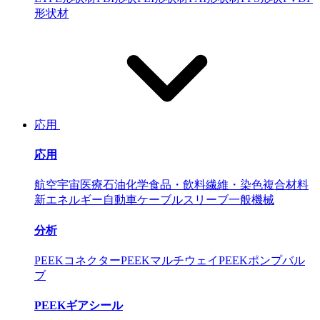
形状材
応用
応用
航空宇宙
医療
石油化学
食品・飲料
繊維・染色
複合材料
新エネルギー自動車
ケーブルスリーブ
一般機械
分析
PEEKコネクター
PEEKマルチウェイ
PEEKポンプバル
ブ
PEEKギアシール