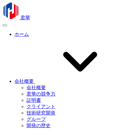
君華
ホーム
会社概要
会社概要
君華の競争力
証明書
クライアント
技術研究開発
グループ
開発の歴史