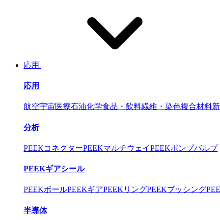
応用
応用
航空宇宙
医療
石油化学
食品・飲料
繊維・染色
複合材料
新
分析
PEEKコネクター
PEEKマルチウェイ
PEEKポンプバルブ
PEEKギアシール
PEEKボール
PEEKギア
PEEKリング
PEEKブッシング
PE
半導体