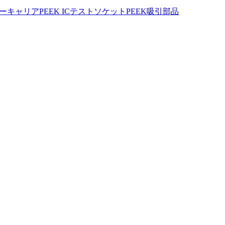
ハーキャリア
PEEK ICテストソケット
PEEK吸引部品