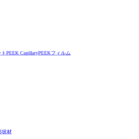
ント
PEEK Capillary
PEEKフィルム
形状材