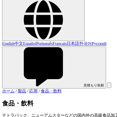
English
中文
Español
Português
Français
日本語
한국어
Русский
見積もり依頼
ホーム
/
製品
/
応用
/
食品・飲料
食品・飲料
テトラパック、ニューアムスターなどの国内外の高級食品加工