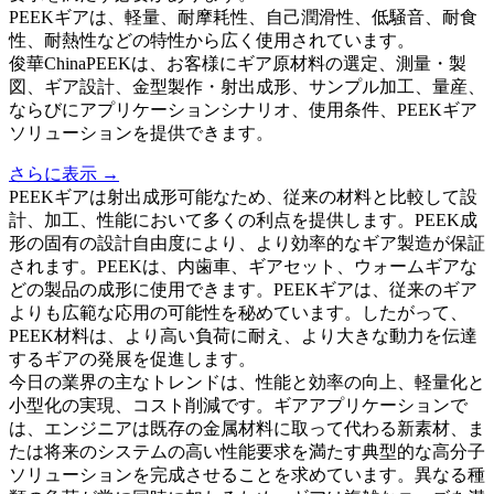
PEEKギアは、軽量、耐摩耗性、自己潤滑性、低騒音、耐食
性、耐熱性などの特性から広く使用されています。
俊華ChinaPEEKは、お客様にギア原材料の選定、測量・製
図、ギア設計、金型製作・射出成形、サンプル加工、量産、
ならびにアプリケーションシナリオ、使用条件、PEEKギア
ソリューションを提供できます。
さらに表示 →
PEEKギアは射出成形可能なため、従来の材料と比較して設
計、加工、性能において多くの利点を提供します。PEEK成
形の固有の設計自由度により、より効率的なギア製造が保証
されます。PEEKは、内歯車、ギアセット、ウォームギアな
どの製品の成形に使用できます。PEEKギアは、従来のギア
よりも広範な応用の可能性を秘めています。したがって、
PEEK材料は、より高い負荷に耐え、より大きな動力を伝達
するギアの発展を促進します。
今日の業界の主なトレンドは、性能と効率の向上、軽量化と
小型化の実現、コスト削減です。ギアアプリケーションで
は、エンジニアは既存の金属材料に取って代わる新素材、ま
たは将来のシステムの高い性能要求を満たす典型的な高分子
ソリューションを完成させることを求めています。異なる種