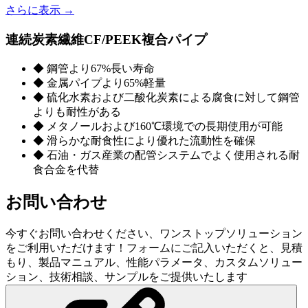
さらに表示 →
連続炭素繊維CF/PEEK複合パイプ
◆ 鋼管より67%長い寿命
◆ 金属パイプより65%軽量
◆ 硫化水素および二酸化炭素による腐食に対して鋼管
よりも耐性がある
◆ メタノールおよび160℃環境での長期使用が可能
◆ 滑らかな耐食性により優れた流動性を確保
◆ 石油・ガス産業の配管システムでよく使用される耐
食合金を代替
お問い合わせ
今すぐお問い合わせください、ワンストップソリューション
をご利用いただけます！フォームにご記入いただくと、見積
もり、製品マニュアル、性能パラメータ、カスタムソリュー
ション、技術相談、サンプルをご提供いたします