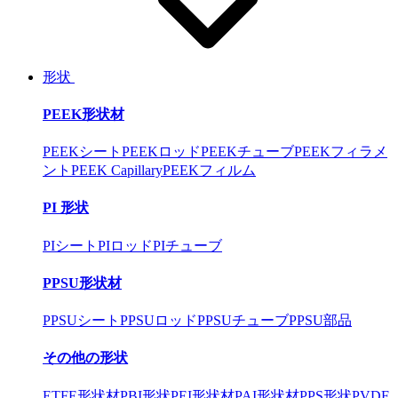
形状
PEEK形状材
PEEKシート
PEEKロッド
PEEKチューブ
PEEKフィラメ
ント
PEEK Capillary
PEEKフィルム
PI 形状
PIシート
PIロッド
PIチューブ
PPSU形状材
PPSUシート
PPSUロッド
PPSUチューブ
PPSU部品
その他の形状
ETFE形状材
PBI形状
PEI形状材
PAI形状材
PPS形状
PVDF