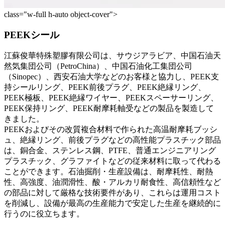
class="w-full h-auto object-cover">
PEEKシール
江蘇俊華特殊塑膠有限公司は、サウジアラビア、中国石油天
然気集団公司（PetroChina）、中国石油化工集団公司
（Sinopec）、西安石油大学などのお客様と協力し、PEEK支
持シールリング、PEEK前後プラグ、PEEK絶縁リング、
PEEK極板、PEEK絶縁ワイヤー、PEEKスペーサーリング、
PEEK保持リング、PEEK耐摩耗軸受などの製品を製造して
きました。
PEEKおよびその改質複合材料で作られた高温耐摩耗ブッシ
ュ、絶縁リング、前後プラグなどの高性能プラスチック部品
は、銅合金、ステンレス鋼、PTFE、普通エンジニアリング
プラスチック、グラファイトなどの従来材料に取って代わる
ことができます。石油掘削・生産設備は、耐摩耗性、耐熱
性、高強度、油潤滑性、酸・アルカリ耐食性、高信頼性など
の部品に対して厳格な技術要件があり、これらは運用コスト
を削減し、設備が最高の生産能力で安定した生産を継続的に
行うのに役立ちます。