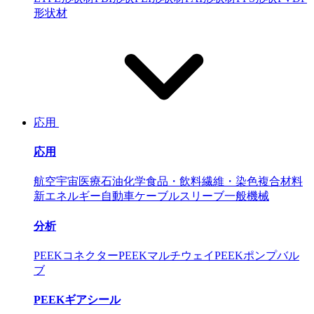
形状材
応用
応用
航空宇宙
医療
石油化学
食品・飲料
繊維・染色
複合材料
新エネルギー自動車
ケーブルスリーブ
一般機械
分析
PEEKコネクター
PEEKマルチウェイ
PEEKポンプバル
ブ
PEEKギアシール